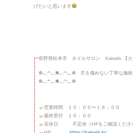
げたいと思います
長野県松本市 ネイルサロン Kainails. 
❁.｡.:*:.｡.✽.｡.:*:.｡.❁ 爪を傷め
❁.｡.:*:.｡.✽.｡.:*:.｡.❁
営業時間 １０：００〜１８：００
最終受付 １６：００
店休日 不定休（HPをご確認くださ
HP
https://kainails.jp/