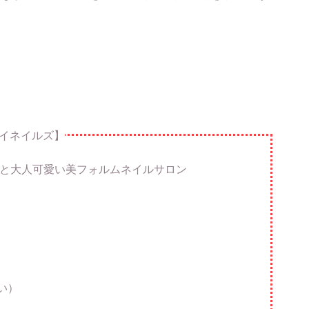
【カイネイルズ】
ない丁寧な施術と大人可愛い美フォルムネイルサロン
い）