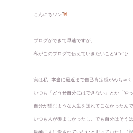
こんにちワン
ブログができて早速ですが、
私がこのブログで伝えていきたいこと\( ˆoˆ )/
実は私…本当に最近まで自己肯定感がめちゃく
いつも「どうせ自分にはできない」とか「や
自分が望むような人生を送れてこなかったん
いつも人が羨ましかったし、でも自分はそう
単純に人に愛されていないと思っていたし（