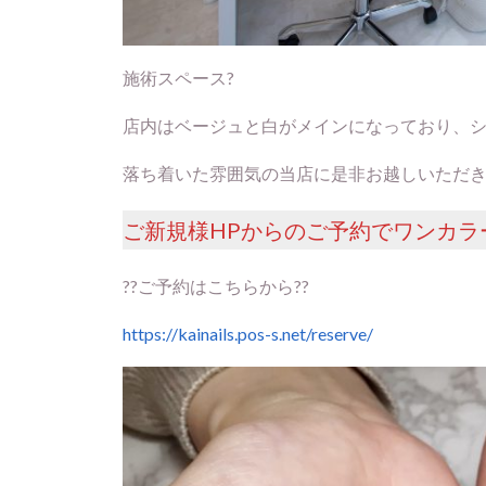
施術スペース?
店内はベージュと白がメインになっており、シ
落ち着いた雰囲気の当店に是非お越しいただき
ご新規様HPからのご予約でワンカラー➡︎
??ご予約はこちらから??
https://kainails.pos-s.net/reserve/