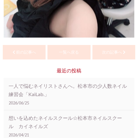
前の記事へ
一覧へ戻る
次の記事へ
最近の投稿
一人で悩むネイリストさんへ。松本市の少人数ネイル
練習会「KaiLab.」
2026/06/25
想いを込めたネイルスクール☆松本市ネイルスクー
ル カイネイルズ
2026/04/21