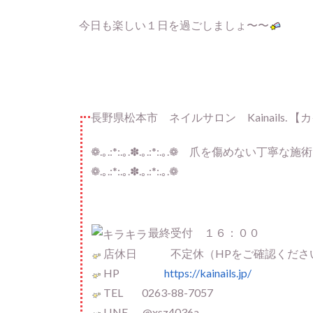
今日も楽しい１日を過ごしましょ〜〜
長野県松本市 ネイルサロン Kainails. 
❁.｡.:*:.｡.✽.｡.:*:.｡.❁ 爪を傷め
❁.｡.:*:.｡.✽.｡.:*:.｡.❁
最終受付 １６：００
店休日 不定休（HPをご確認くださ
HP
https://kainails.jp/
TEL 0263-88-7057
LINE @xsz4036a