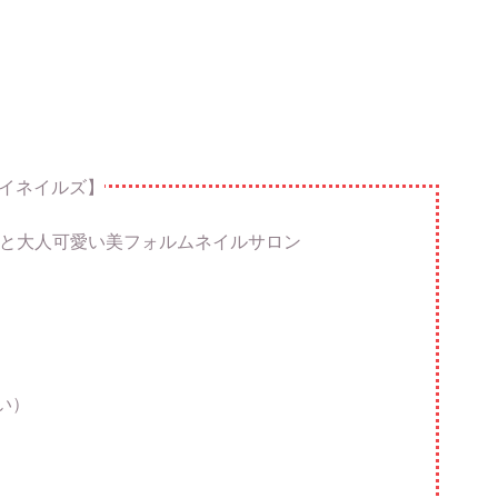
【カイネイルズ】
ない丁寧な施術と大人可愛い美フォルムネイルサロン
い）