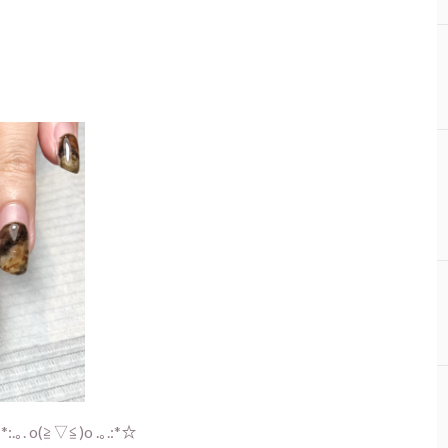
≧▽≦)o .｡.:*☆