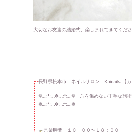
大切なお友達の結婚式、楽しまれてきてくだ
長野県松本市 ネイルサロン Kainails. 
❁.｡.:*:.｡.✽.｡.:*:.｡.❁ 爪を傷め
❁.｡.:*:.｡.✽.｡.:*:.｡.❁
営業時間 １０：００〜１８：００